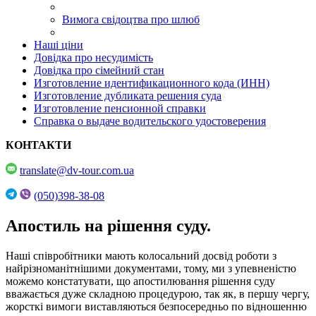
Вимога свідоцтва про шлюб
Наші ціни
Довідка про несудимість
Довідка про сімейний стан
Изготовление идентификационного кода (ИНН)
Изготовление дубликата решения суда
Изготовление пенсионной справки
Справка о выдаче водительского удостоверения
КОНТАКТИ
translate@dv-tour.com.ua
(050)398-38-08
Апостиль на рішення суду.
Наші співробітники мають колосальний досвід роботи з
найрізноманітнішими документами, тому, ми з упевненістю
можемо констатувати, що апостилювання рішення суду
вважається дуже складною процедурою, так як, в першу чергу,
жорсткі вимоги виставляються безпосередньо по відношенню