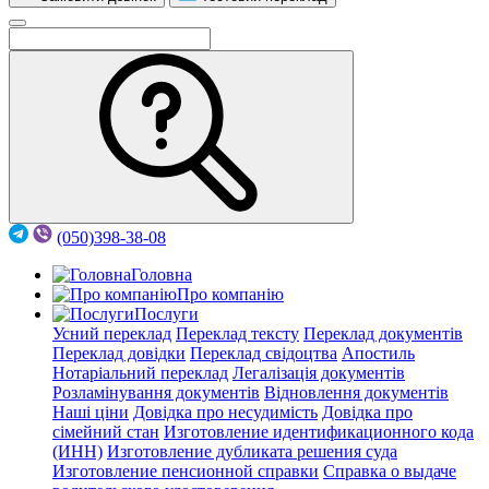
(050)398-38-08
Головна
Про компанію
Послуги
Усний переклад
Переклад тексту
Переклад документів
Переклад довідки
Переклад свідоцтва
Апостиль
Нотаріальний переклад
Легалізація документів
Розламінування документів
Відновлення документів
Наші ціни
Довідка про несудимість
Довідка про
сімейний стан
Изготовление идентификационного кода
(ИНН)
Изготовление дубликата решения суда
Изготовление пенсионной справки
Справка о выдаче