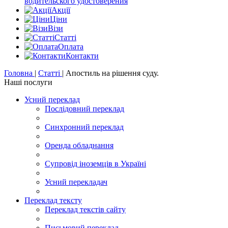
водительского удостоверения
Акції
Цiни
Візи
Статті
Оплата
Контакти
Головна
|
Статті
|
Апостиль на рішення суду.
Наші послуги
Усний переклад
Послідовний переклад
Синхронний переклад
Оренда обладнання
Супровід іноземців в Україні
Усний перекладач
Переклад тексту
Переклад текстів сайту
Письмовий переклад