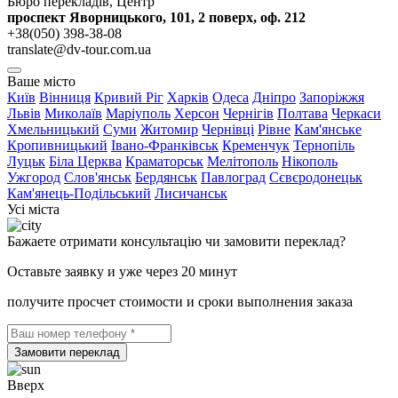
Бюро перекладів, Центр
проспект Яворницького, 101, 2 поверх, оф. 212
+38(050) 398-38-08
translate@dv-tour.com.ua
Ваше місто
Київ
Вінниця
Кривий Ріг
Харків
Одеса
Дніпро
Запоріжжя
Львів
Миколаїв
Маріуполь
Херсон
Чернігів
Полтава
Черкаси
Хмельницький
Суми
Житомир
Чернівці
Рівне
Кам'янське
Кропивницький
Івано-Франківськ
Кременчук
Тернопіль
Луцьк
Біла Церква
Краматорськ
Мелітополь
Нікополь
Ужгород
Слов'янськ
Бердянськ
Павлоград
Сєвєродонецьк
Кам'янець-Подільський
Лисичанськ
Усі міста
Бажаете отримати консультацію чи замовити переклад?
Оставьте заявку и уже через 20 минут
получите просчет стоимости и сроки выполнения заказа
Замовити переклад
Вверх