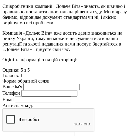
Співробітники компанії «Дольчє Віта» знають, як швидко і
правильно поставити апостиль на рішення суду. Ми відразу
бачимо, відповідає документ стандартам чи ні, і якісно
вирішуємо всі проблеми.
Компанія «Дольчє Віта» вже досить давно знаходиться на
ринку України, тому ви можете не сумніватися в нашій
репутації та якості надаваних нами послуг. Звертайтеся в
«Дольчє Віта» - цінуєте свій час.
Оцініть інформацію на цій сторінці:
Оценка:
5
з
5
Голосiв:
1
Форма обратной связи
Ваше ім'я
Телефон
Email
Антиспам код: