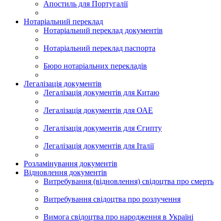
Апостиль для Португалії
Нотаріальний переклад
Нотаріальний переклад документів
Нотаріальний переклад паспорта
Бюро нотаріальних перекладів
Легалізація документів
Легалізація документів для Китаю
Легалізація документів для ОАЕ
Легалізація документів для Єгипту
Легалізація документів для Італії
Розламінування документів
Відновлення документів
Витребування (відновлення) свідоцтва про смерть
Витребування свідоцтва про розлучення
Вимога свідоцтва про народження в Україні