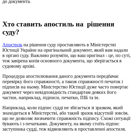
до документа.
Хто ставить апостиль на рішення
суду?
Апостиль
на рішення суду проставляють в Міністерстві
Юстиції України на оригінальний документ, який вам надали
в органі суду. Важливо розуміти, що ваш оригінал - це, по суті,
теж завірена копія основного документа, що зберігається в
судовому архіві.
Процедура апостилювання даного документа передбачає
перевірку його справжності, а також справжності печаток і
підписів на ньому. Міністерство Юстиції дуже часто повертає
документ через невідповідність стандартам деяких його
частин, наприклад, підписи, печатки, ПІБ та ін.
Наприклад, коли підпис судді не збігається зі зразком, який
знаходиться в Міністерстві, або такий зразок відсутній зовсім,
що не дозволяє визначити справжність підпису. Схожі ситуації
бувають і з печатками. Документу, на якому стоїть підпис
заступника судді, теж відмовляють в проставленні апостиля.