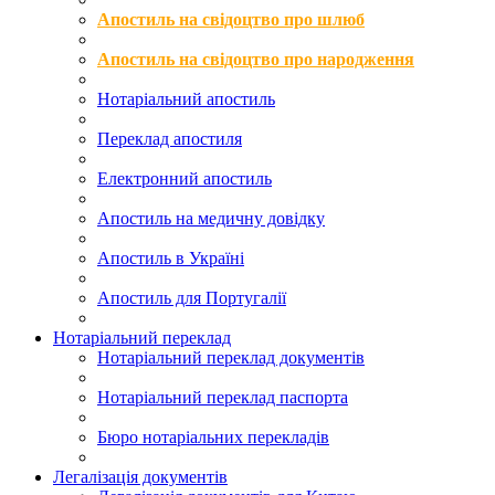
Апостиль на свідоцтво про шлюб
Апостиль на свідоцтво про народження
Нотаріальний апостиль
Переклад апостиля
Електронний апостиль
Апостиль на медичну довідку
Апостиль в Україні
Апостиль для Португалії
Нотаріальний переклад
Нотаріальний переклад документів
Нотаріальний переклад паспорта
Бюро нотаріальних перекладів
Легалізація документів