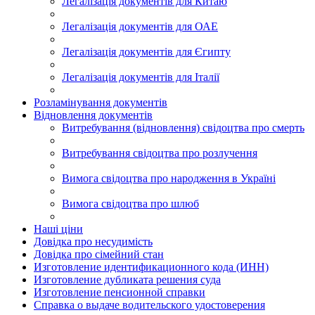
Легалізація документів для Китаю
Легалізація документів для ОАЕ
Легалізація документів для Єгипту
Легалізація документів для Італії
Розламінування документів
Відновлення документів
Витребування (відновлення) свідоцтва про смерть
Витребування свідоцтва про розлучення
Вимога свідоцтва про народження в Україні
Вимога свідоцтва про шлюб
Наші ціни
Довідка про несудимість
Довідка про сімейний стан
Изготовление идентификационного кода (ИНН)
Изготовление дубликата решения суда
Изготовление пенсионной справки
Справка о выдаче водительского удостоверения