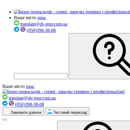
Ваше місто
ru
ua
translate@dv-tour.com.ua
(050)398-38-08
Ваше місто
ru
ua
translate@dv-tour.com.ua
(050)398-38-08
Замовити дзвінок
Тестовий переклад