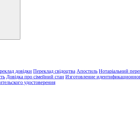
реклад довідки
Переклад свідоцтва
Апостиль
Нотаріальний пере
сть
Довідка про сімейний стан
Изготовление идентификационног
ительского удостоверения