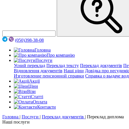
(050)398-38-08
Головна
Про компанію
Послуги
Усний переклад
Переклад тексту
Переклад документів
Пе
Відновлення документів
Наші ціни
Довідка про несудимі
Изготовление пенсионной справки
Справка о выдаче вод
Акції
Цiни
Візи
Статті
Оплата
Контакти
Головна
|
Послуги
|
Переклад документів
|
Переклад диплома
Наші послуги