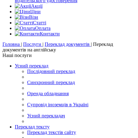
водительского удостоверения
Акції
Цiни
Візи
Статті
Оплата
Контакти
Головна
|
Послуги
|
Переклад документів
|
Переклад
документів на англійську
Наші послуги
Усний переклад
Послідовний переклад
Синхронний переклад
Оренда обладнання
Супровід іноземців в Україні
Усний перекладач
Переклад тексту
Переклад текстів сайту