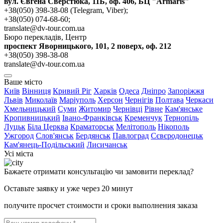
вул. Євгена Сверстюка, 11Б, оф. 406, БЦ "Armaris"
+38(050) 398-38-08 (Telegram, Viber);
+38(050) 074-68-60;
translate@dv-tour.com.ua
Бюро перекладів, Центр
проспект Яворницького, 101, 2 поверх, оф. 212
+38(050) 398-38-08
translate@dv-tour.com.ua
Ваше місто
Київ
Вінниця
Кривий Ріг
Харків
Одеса
Дніпро
Запоріжжя
Львів
Миколаїв
Маріуполь
Херсон
Чернігів
Полтава
Черкаси
Хмельницький
Суми
Житомир
Чернівці
Рівне
Кам'янське
Кропивницький
Івано-Франківськ
Кременчук
Тернопіль
Луцьк
Біла Церква
Краматорськ
Мелітополь
Нікополь
Ужгород
Слов'янськ
Бердянськ
Павлоград
Сєвєродонецьк
Кам'янець-Подільський
Лисичанськ
Усі міста
Бажаете отримати консультацію чи замовити переклад?
Оставьте заявку и уже через 20 минут
получите просчет стоимости и сроки выполнения заказа