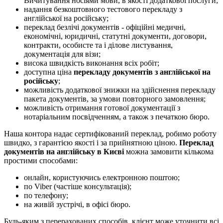
Вичитування носіями мови, в якості додаткової послуги;
надання безкоштовного тестового перекладу з
англійської на російську;
переклад безлічі документів - офіційні медичні,
економічні, юридичні, статутні документи, договори,
контракти, особисте та і ділове листування,
документація для візи;
висока швидкість виконання всіх робіт;
доступна ціна
перекладу документів з англійської на
російську
;
можливість додаткової знижки на здійснення перекладу
пакета документів, за умови повторного замовлення;
можливість отримання готової документації з
нотаріальним посвідченням, а також з печаткою бюро.
Наша контора надає сертифікований переклад, робимо роботу
швидко, з гарантією якості і за прийнятною ціною.
Переклад
документів на англійську в Києві
можна замовити кількома
простими способами:
онлайн, користуючись електронною поштою;
по Viber (частіше консультація);
по телефону;
на живій зустрічі, в офісі бюро.
Будь-яким з перерахованих способів, клієнт може уточнити всі