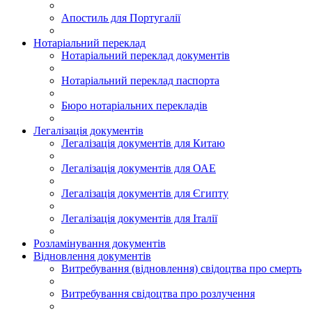
Апостиль для Португалії
Нотаріальний переклад
Нотаріальний переклад документів
Нотаріальний переклад паспорта
Бюро нотаріальних перекладів
Легалізація документів
Легалізація документів для Китаю
Легалізація документів для ОАЕ
Легалізація документів для Єгипту
Легалізація документів для Італії
Розламінування документів
Відновлення документів
Витребування (відновлення) свідоцтва про смерть
Витребування свідоцтва про розлучення