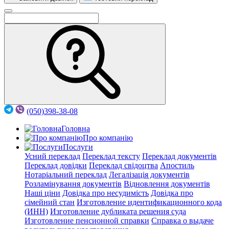
(050)398-38-08
Головна
Про компанію
Послуги
Усний переклад
Переклад тексту
Переклад документів
Переклад довідки
Переклад свідоцтва
Апостиль
Нотаріальний переклад
Легалізація документів
Розламінування документів
Відновлення документів
Наші ціни
Довідка про несудимість
Довідка про
сімейний стан
Изготовление идентификационного кода
(ИНН)
Изготовление дубликата решения суда
Изготовление пенсионной справки
Справка о выдаче