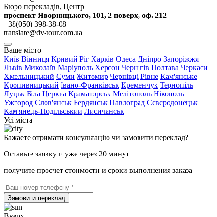
Бюро перекладів, Центр
проспект Яворницького, 101, 2 поверх, оф. 212
+38(050) 398-38-08
translate@dv-tour.com.ua
Ваше місто
Київ
Вінниця
Кривий Ріг
Харків
Одеса
Дніпро
Запоріжжя
Львів
Миколаїв
Маріуполь
Херсон
Чернігів
Полтава
Черкаси
Хмельницький
Суми
Житомир
Чернівці
Рівне
Кам'янське
Кропивницький
Івано-Франківськ
Кременчук
Тернопіль
Луцьк
Біла Церква
Краматорськ
Мелітополь
Нікополь
Ужгород
Слов'янськ
Бердянськ
Павлоград
Сєвєродонецьк
Кам'янець-Подільський
Лисичанськ
Усі міста
Бажаете отримати консультацію чи замовити переклад?
Оставьте заявку и уже через 20 минут
получите просчет стоимости и сроки выполнения заказа
Замовити переклад
Вверх