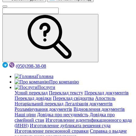
(050)398-38-08
Головна
Про компанію
Послуги
Усний переклад
Переклад тексту
Переклад документів
Переклад довідки
Переклад свідоцтва
Апостиль
Нотаріальний переклад
Легалізація документів
Розламінування документів
Відновлення документів
Наші ціни
Довідка про несудимість
Довідка про
сімейний стан
Изготовление идентификационного кода
(ИНН)
Изготовление дубликата решения суда
Изготовление пенсионной справки
Справка о выдаче