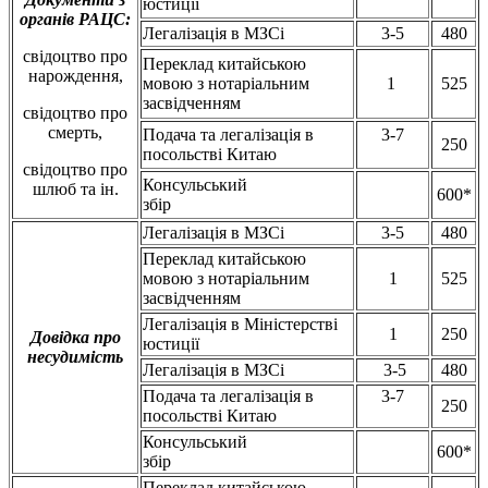
юстиції
органів РАЦС:
Легалізація в МЗСі
3-5
480
свідоцтво про
Переклад китайською
нарождення,
мовою з нотаріальним
1
525
засвідченням
свідоцтво про
смерть,
Подача та легалізація в
3-7
250
посольстві Китаю
свідоцтво про
Консульський
шлюб та ін.
600*
збір
Легалізація в МЗСі
3-5
480
Переклад китайською
мовою з нотаріальним
1
525
засвідченням
Легалізація в Міністерстві
1
250
Довідка про
юстиції
несудимість
Легалізація в МЗСі
3-5
480
Подача та легалізація в
3-7
250
посольстві Китаю
Консульський
600*
збір
Переклад китайською