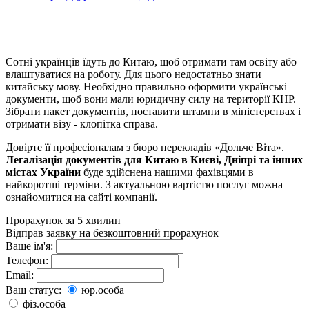
Сотні українців їдуть до Китаю, щоб отримати там освіту або
влаштуватися на роботу. Для цього недостатньо знати
китайську мову. Необхідно правильно оформити українські
документи, щоб вони мали юридичну силу на території КНР.
Зібрати пакет документів, поставити штампи в міністерствах і
отримати візу - клопітка справа.
Довірте її професіоналам з бюро перекладів «Дольче Віта».
Легалізація документів для Китаю в Києві, Дніпрі та інших
містах України
буде здійснена нашими фахівцями в
найкоротші терміни. З актуальною вартістю послуг можна
ознайомитися на сайті компанії.
Прорахунок за 5 хвилин
Відправ заявку на безкоштовний прорахунок
Ваше ім'я:
Телефон:
Email:
Ваш статус:
юр.особа
фіз.особа