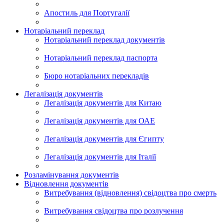
Апостиль для Португалії
Нотаріальний переклад
Нотаріальний переклад документів
Нотаріальний переклад паспорта
Бюро нотаріальних перекладів
Легалізація документів
Легалізація документів для Китаю
Легалізація документів для ОАЕ
Легалізація документів для Єгипту
Легалізація документів для Італії
Розламінування документів
Відновлення документів
Витребування (відновлення) свідоцтва про смерть
Витребування свідоцтва про розлучення