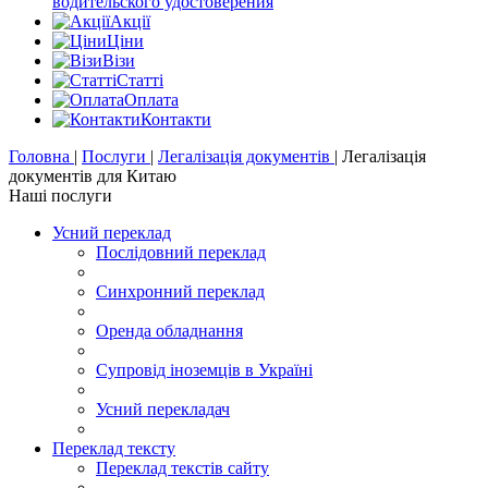
водительского удостоверения
Акції
Цiни
Візи
Статті
Оплата
Контакти
Головна
|
Послуги
|
Легалізація документів
|
Легалізація
документів для Китаю
Наші послуги
Усний переклад
Послідовний переклад
Синхронний переклад
Оренда обладнання
Супровід іноземців в Україні
Усний перекладач
Переклад тексту
Переклад текстів сайту