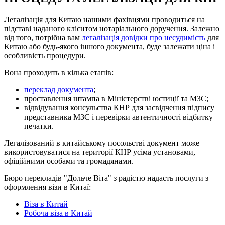
Легалізація для Китаю нашими фахівцями проводиться на
підставі наданого клієнтом нотаріального доручення. Залежно
від того, потрібна вам
легалізація довідки про несудимість
для
Китаю або будь-якого іншого документа, буде залежати ціна і
особливість процедури.
Вона проходить в кілька етапів:
переклад документа
;
проставлення штампа в Міністерстві юстиції та МЗС;
відвідування консульства КНР для засвідчення підпису
представника МЗС і перевірки автентичності відбитку
печатки.
Легалізований в китайському посольстві документ може
використовуватися на території КНР усіма установами,
офіційними особами та громадянами.
Бюро перекладів "Дольче Віта" з радістю надасть послуги з
оформлення візи в Китаї:
Віза в Китай
Робоча віза в Китай