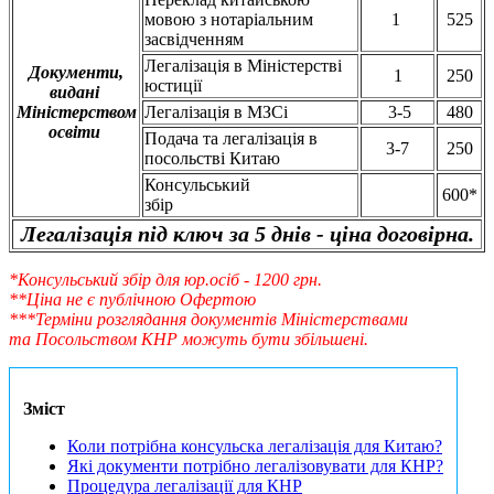
мовою з нотаріальним
1
525
засвідченням
Легалізація в Міністерстві
Документи,
1
250
юстиції
видані
Міністерством
Легалізація в МЗСі
3-5
480
освіти
Подача та легалізація в
3-7
250
посольстві Китаю
Консульський
600*
збір
Легалізація під ключ за 5 днів - ціна договірна.
*Консульський збір для юр.осіб - 1200 грн.
**Ціна не є публічною Офертою
***Терміни розглядання документів Міністерствами
та Посольством КНР можуть бути збільшені.
Зміст
Коли потрібна консульска легалізація для Китаю?
Які документи потрібно легалізовувати для КНР?
Процедура легалізації для КНР