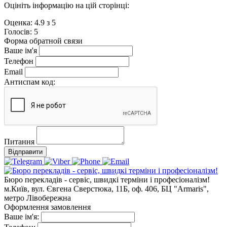
Оцініть інформацію на цій сторінці:
Оценка:
4.9
з
5
Голосiв:
5
Форма обратной связи
Ваше ім'я
Телефон
Email
Антиспам код:
Питання
Відправити
Бюро перекладів - сервіс, швидкі терміни і професіоналізм!
м.Київ, вул. Євгена Сверстюка, 11Б, оф. 406, БЦ "Armaris",
метро Лівобережна
Оформлення замовлення
Ваше ім'я: