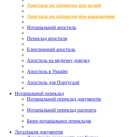
Апостиль на свідоцтво про шлюб
Апостиль на свідоцтво про народження
Нотаріальний апостиль
Переклад апостиля
Електронний апостиль
Апостиль на медичну довідку
Апостиль в Україні
Апостиль для Португалії
Нотаріальний переклад
Нотаріальний переклад документів
Нотаріальний переклад паспорта
Бюро нотаріальних перекладів
Легалізація документів