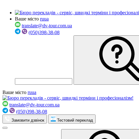
Ваше місто
ru
ua
translate@dv-tour.com.ua
(050)398-38-08
Ваше місто
ru
ua
translate@dv-tour.com.ua
(050)398-38-08
Замовити дзвінок
Тестовий переклад