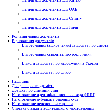
Легалізація документів для Китаю
Легалізація документів для ОАЕ
Легалізація документів для Єгипту
Легалізація документів для Італії
Розламінування документів
Відновлення документів
Витребування (відновлення) свідоцтва про смерть
Витребування свідоцтва про розлучення
Вимога свідоцтва про народження в Україні
Вимога свідоцтва про шлюб
Наші ціни
Довідка про несудимість
Довідка про сімейний стан
Изготовление идентификационного кода (ИНН)
Изготовление дубликата решения суда
Изготовление пенсионной справки
Справка о выдаче водительского удостоверения