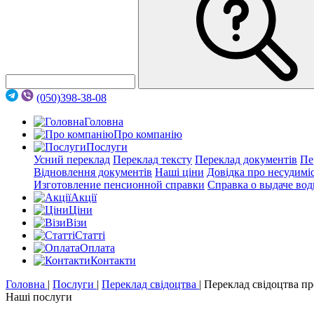
(050)398-38-08
Головна
Про компанію
Послуги
Усний переклад
Переклад тексту
Переклад документів
Пе
Відновлення документів
Наші ціни
Довідка про несудимі
Изготовление пенсионной справки
Справка о выдаче вод
Акції
Цiни
Візи
Статті
Оплата
Контакти
Головна
|
Послуги
|
Переклад свідоцтва
|
Переклад свідоцтва п
Наші послуги