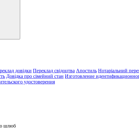
реклад довідки
Переклад свідоцтва
Апостиль
Нотаріальний пере
сть
Довідка про сімейний стан
Изготовление идентификационног
ительского удостоверения
ро шлюб