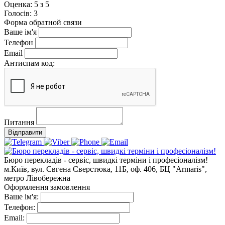
Оценка:
5
з
5
Голосiв:
3
Форма обратной связи
Ваше ім'я
Телефон
Email
Антиспам код:
Питання
Відправити
Бюро перекладів - сервіс, швидкі терміни і професіоналізм!
м.Київ, вул. Євгена Сверстюка, 11Б, оф. 406, БЦ "Armaris",
метро Лівобережна
Оформлення замовлення
Ваше ім'я:
Телефон:
Email: