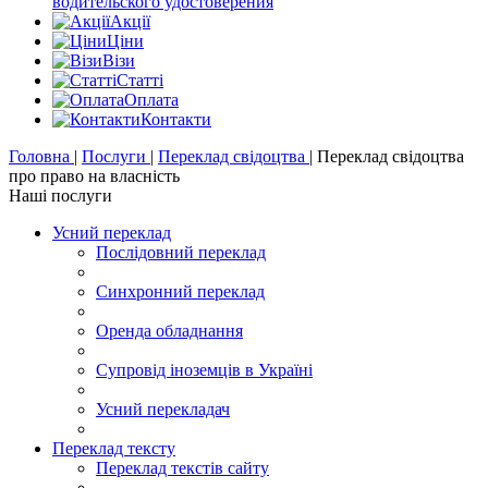
водительского удостоверения
Акції
Цiни
Візи
Статті
Оплата
Контакти
Головна
|
Послуги
|
Переклад свідоцтва
|
Переклад свідоцтва
про право на власність
Наші послуги
Усний переклад
Послідовний переклад
Синхронний переклад
Оренда обладнання
Супровід іноземців в Україні
Усний перекладач
Переклад тексту
Переклад текстів сайту