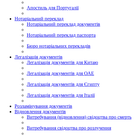
Апостиль для Португалії
Нотаріальний переклад
Нотаріальний переклад документів
Нотаріальний переклад паспорта
Бюро нотаріальних перекладів
Легалізація документів
Легалізація документів для Китаю
Легалізація документів для ОАЕ
Легалізація документів для Єгипту
Легалізація документів для Італії
Розламінування документів
Відновлення документів
Витребування (відновлення) свідоцтва про смерть
Витребування свідоцтва про розлучення