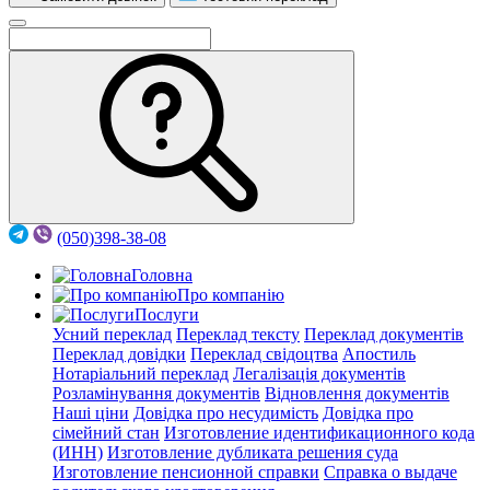
(050)398-38-08
Головна
Про компанію
Послуги
Усний переклад
Переклад тексту
Переклад документів
Переклад довідки
Переклад свідоцтва
Апостиль
Нотаріальний переклад
Легалізація документів
Розламінування документів
Відновлення документів
Наші ціни
Довідка про несудимість
Довідка про
сімейний стан
Изготовление идентификационного кода
(ИНН)
Изготовление дубликата решения суда
Изготовление пенсионной справки
Справка о выдаче