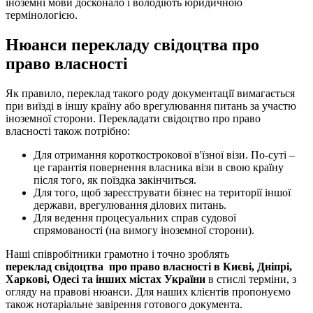
іноземні мови досконало і володіють юридичною
термінологією.
Нюанси перекладу свідоцтва про
право власності
Як правило, переклад такого роду документації вимагається
при виїзді в іншу країну або врегулювання питань за участю
іноземної сторони. Перекладати свідоцтво про право
власності також потрібно:
Для отримання короткострокової в'їзної візи. По-суті –
це гарантія повернення власника візи в свою країну
після того, як поїздка закінчиться.
Для того, щоб зареєструвати бізнес на території іншої
держави, врегулювання ділових питань.
Для ведення процесуальних справ судової
спрямованості (на вимогу іноземної сторони).
Наші співробітники грамотно і точно зроблять
переклад свідоцтва про право власності в Києві, Дніпрі,
Харкові, Одесі та інших містах України
в стислі терміни, з
огляду на правові нюанси. Для наших клієнтів пропонуємо
також нотаріальне завірення готового документа.