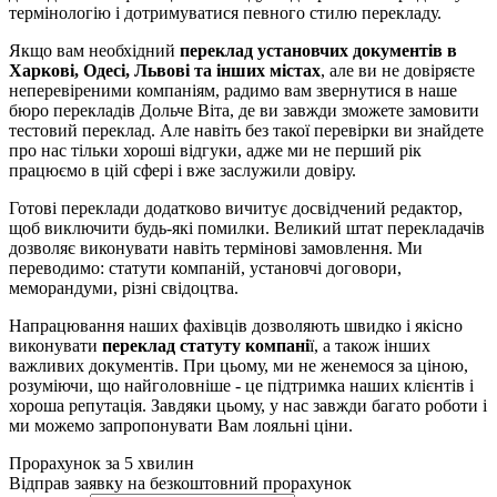
термінологію і дотримуватися певного стилю перекладу.
Якщо вам необхідний
переклад установчих документів в
Харкові, Одесі, Львові та інших містах
, але ви не довіряєте
неперевіреними компаніям, радимо вам звернутися в наше
бюро перекладів Дольче Віта, де ви завжди зможете замовити
тестовий переклад. Але навіть без такої перевірки ви знайдете
про нас тільки хороші відгуки, адже ми не перший рік
працюємо в цій сфері і вже заслужили довіру.
Готові переклади додатково вичитує досвідчений редактор,
щоб виключити будь-які помилки. Великий штат перекладачів
дозволяє виконувати навіть термінові замовлення. Ми
переводимо: статути компаній, установчі договори,
меморандуми, різні свідоцтва.
Напрацювання наших фахівців дозволяють швидко і якісно
виконувати
переклад статуту компані
ї, а також інших
важливих документів. При цьому, ми не женемося за ціною,
розуміючи, що найголовніше - це підтримка наших клієнтів і
хороша репутація. Завдяки цьому, у нас завжди багато роботи і
ми можемо запропонувати Вам лояльні ціни.
Прорахунок за 5 хвилин
Відправ заявку на безкоштовний прорахунок