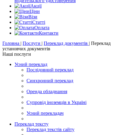
водительского удостоверения
Акції
Цiни
Візи
Статті
Оплата
Контакти
Головна
|
Послуги
|
Переклад документів
|
Переклад
установчих документів
Наші послуги
Усний переклад
Послідовний переклад
Синхронний переклад
Оренда обладнання
Супровід іноземців в Україні
Усний перекладач
Переклад тексту
Переклад текстів сайту