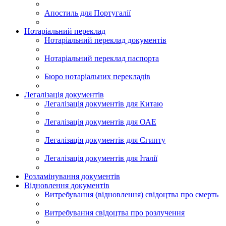
Апостиль для Португалії
Нотаріальний переклад
Нотаріальний переклад документів
Нотаріальний переклад паспорта
Бюро нотаріальних перекладів
Легалізація документів
Легалізація документів для Китаю
Легалізація документів для ОАЕ
Легалізація документів для Єгипту
Легалізація документів для Італії
Розламінування документів
Відновлення документів
Витребування (відновлення) свідоцтва про смерть
Витребування свідоцтва про розлучення