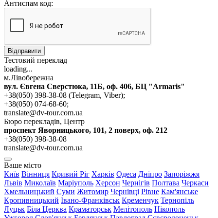
Антиспам код:
Відправити
Тестовий переклад
loading...
м.Лівобережна
вул. Євгена Сверстюка, 11Б, оф. 406, БЦ "Armaris"
+38(050) 398-38-08 (Telegram, Viber);
+38(050) 074-68-60;
translate@dv-tour.com.ua
Бюро перекладів, Центр
проспект Яворницького, 101, 2 поверх, оф. 212
+38(050) 398-38-08
translate@dv-tour.com.ua
Ваше місто
Київ
Вінниця
Кривий Ріг
Харків
Одеса
Дніпро
Запоріжжя
Львів
Миколаїв
Маріуполь
Херсон
Чернігів
Полтава
Черкаси
Хмельницький
Суми
Житомир
Чернівці
Рівне
Кам'янське
Кропивницький
Івано-Франківськ
Кременчук
Тернопіль
Луцьк
Біла Церква
Краматорськ
Мелітополь
Нікополь
Ужгород
Слов'янськ
Бердянськ
Павлоград
Сєвєродонецьк