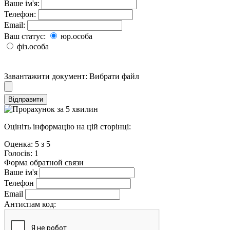
Ваше ім'я:
Телефон:
Email:
Ваш статус:
юр.особа
фіз.особа
Завантажити документ:
Вибрати файл
Відправити
Оцініть інформацію на цій сторінці:
Оценка:
5
з
5
Голосiв:
1
Форма обратной связи
Ваше ім'я
Телефон
Email
Антиспам код: