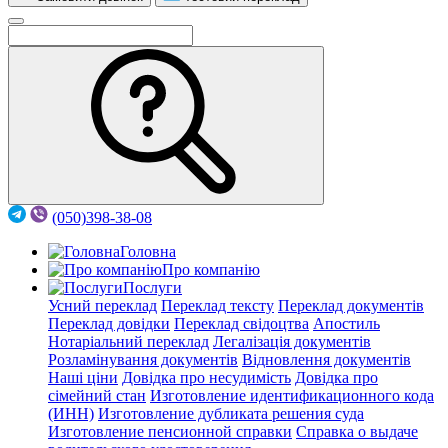
(050)398-38-08
Головна
Про компанію
Послуги
Усний переклад
Переклад тексту
Переклад документів
Переклад довідки
Переклад свідоцтва
Апостиль
Нотаріальний переклад
Легалізація документів
Розламінування документів
Відновлення документів
Наші ціни
Довідка про несудимість
Довідка про
сімейний стан
Изготовление идентификационного кода
(ИНН)
Изготовление дубликата решения суда
Изготовление пенсионной справки
Справка о выдаче