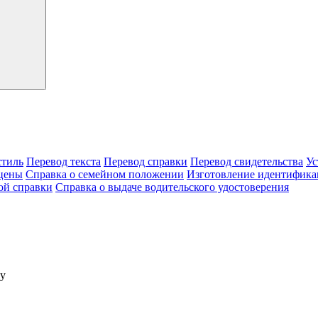
тиль
Перевод текста
Перевод справки
Перевод свидетельства
Ус
цены
Справка о семейном положении
Изготовление идентифика
ой справки
Справка о выдаче водительского удостоверения
ку