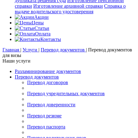
дубликата решения суда
Изготовление пенсионной
справки
Изготовление архивной справки
Справка о
выдаче водительского удостоверения
Акции
Цены
Статьи
Оплата
Контакты
Главная
|
Услуги
|
Перевод документов
|
Перевод документов
для визы
Наши услуги
Разламинирование документов
Перевод документов
Перевод договоров
Перевод учредительных документов
Перевод доверенности
Перевод резюме
Перевод паспорта
Перевод водительских прав