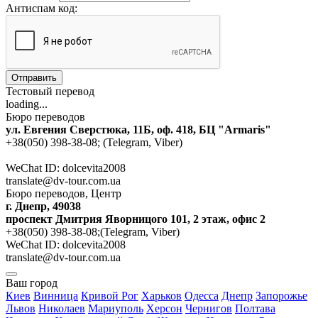
Антиспам код:
Отправить
Тестовый перевод
loading...
Бюро переводов
ул. Евгения Сверстюка, 11Б, оф. 418, БЦ "Armaris"
+38(050) 398-38-08; (Telegram, Viber)
WeChat ID: dolcevita2008
translate@dv-tour.com.ua
Бюро переводов, Центр
г. Днепр, 49038
проспект Дмитрия Яворницого 101, 2 этаж, офис 2
+38(050) 398-38-08;(Telegram, Viber)
WeChat ID: dolcevita2008
translate@dv-tour.com.ua
Ваш город
Киев
Винница
Кривой Рог
Харьков
Одесса
Днепр
Запорожье
Львов
Николаев
Мариуполь
Херсон
Чернигов
Полтава