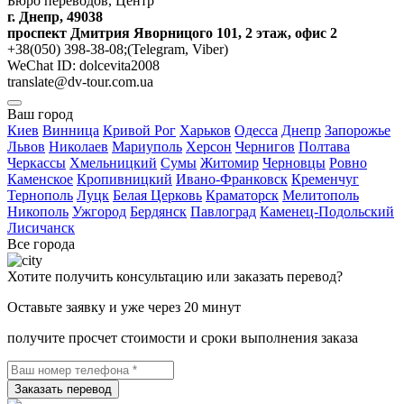
Бюро переводов, Центр
г. Днепр, 49038
проспект Дмитрия Яворницого 101, 2 этаж, офис 2
+38(050) 398-38-08;(Telegram, Viber)
WeChat ID: dolcevita2008
translate@dv-tour.com.ua
Ваш город
Киев
Винница
Кривой Рог
Харьков
Одесса
Днепр
Запорожье
Львов
Николаев
Мариуполь
Херсон
Чернигов
Полтава
Черкассы
Хмельницкий
Сумы
Житомир
Черновцы
Ровно
Каменское
Кропивницкий
Ивано-Франковск
Кременчуг
Тернополь
Луцк
Белая Церковь
Краматорск
Мелитополь
Никополь
Ужгород
Бердянск
Павлоград
Каменец-Подольский
Лисичанск
Все города
Хотите получить консультацию или заказать перевод?
Оставьте заявку и уже через 20 минут
получите просчет стоимости и сроки выполнения заказа
Заказать перевод