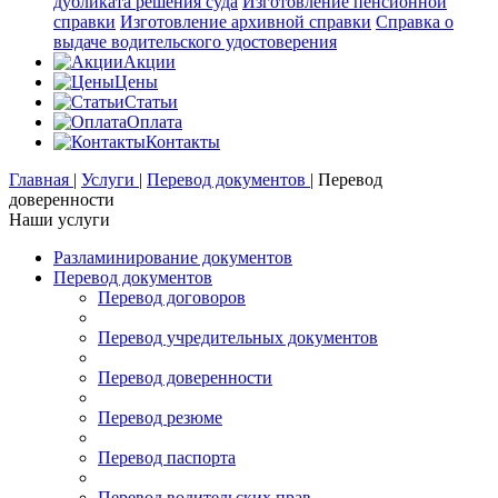
дубликата решения суда
Изготовление пенсионной
справки
Изготовление архивной справки
Справка о
выдаче водительского удостоверения
Акции
Цены
Статьи
Оплата
Контакты
Главная
|
Услуги
|
Перевод документов
|
Перевод
доверенности
Наши услуги
Разламинирование документов
Перевод документов
Перевод договоров
Перевод учредительных документов
Перевод доверенности
Перевод резюме
Перевод паспорта
Перевод водительских прав