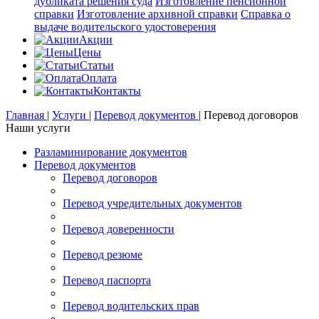
дубликата решения суда
Изготовление пенсионной
справки
Изготовление архивной справки
Справка о
выдаче водительского удостоверения
Акции
Цены
Статьи
Оплата
Контакты
Главная
|
Услуги
|
Перевод документов
|
Перевод договоров
Наши услуги
Разламинирование документов
Перевод документов
Перевод договоров
Перевод учредительных документов
Перевод доверенности
Перевод резюме
Перевод паспорта
Перевод водительских прав