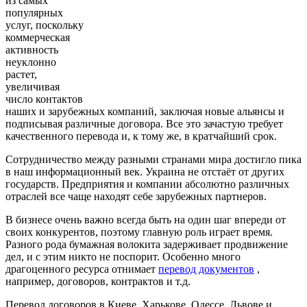
из самых
популярных
услуг, поскольку
коммерческая
активность
неуклонно
растет,
увеличивая
число контактов
наших и зарубежных компаний, заключая новые альянсы и
подписывая различные договора. Все это зачастую требует
качественного перевода и, к тому же, в кратчайший срок.
Сотрудничество между разными странами мира достигло пика
в наш информационный век. Украина не отстаёт от других
государств. Предприятия и компании абсолютно различных
отраслей все чаще находят себе зарубежных партнеров.
В бизнесе очень важно всегда быть на один шаг впереди от
своих конкурентов, поэтому главную роль играет время.
Разного рода бумажная волокита задерживает продвижение
дел, и с этим никто не поспорит. Особенно много
драгоценного ресурса отнимает
перевод документов
,
например, договоров, контрактов и т.д.
Перевод договоров в Киеве, Харькове, Одессе, Львове и