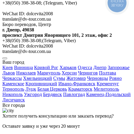
КНОПКА
+38(050) 398-38-08; (Telegram, Viber)
ЗВ'ЯЗКУ
WeChat ID: dolcevita2008
translate@dv-tour.com.ua
Бюро переводов, Центр
г. Днепр, 49038
проспект Дмитрия Яворницого 101, 2 этаж, офис 2
+38(050) 398-38-08;(Telegram, Viber)
WeChat ID: dolcevita2008
translate@dv-tour.com.ua
Ваш город
Киев
Винница
Кривой Рог
Харьков
Одесса
Днепр
Запорожье
Львов
Николаев
Мариуполь
Херсон
Чернигов
Полтава
Черкассы
Хмельницкий
Сумы
Житомир
Черновцы
Ровно
Каменское
Кропивницкий
Ивано-Франковск
Кременчуг
Тернополь
Луцк
Белая Церковь
Краматорск
Мелитополь
Никополь
Ужгород
Бердянск
Павлоград
Каменец-Подольский
Лисичанск
Все города
Хотите получить консультацию или заказать перевод?
Оставьте заявку и уже через 20 минут