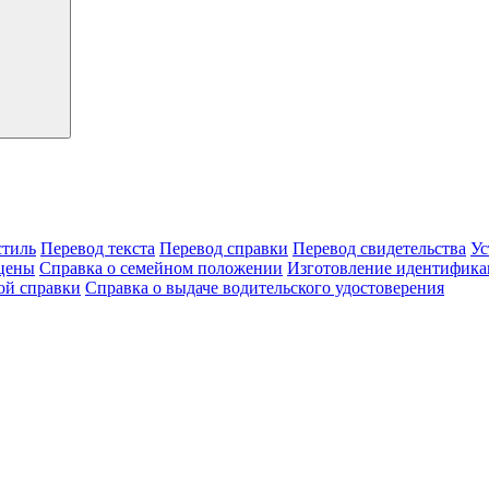
тиль
Перевод текста
Перевод справки
Перевод свидетельства
Ус
цены
Справка о семейном положении
Изготовление идентифика
ой справки
Справка о выдаче водительского удостоверения