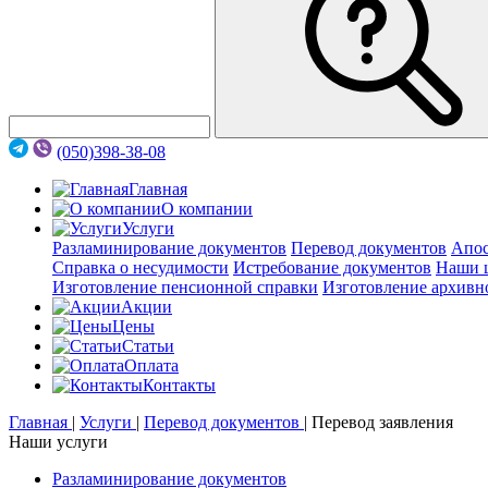
(050)398-38-08
Главная
О компании
Услуги
Разламинирование документов
Перевод документов
Апос
Справка о несудимости
Истребование документов
Наши 
Изготовление пенсионной справки
Изготовление архивн
Акции
Цены
Статьи
Оплата
Контакты
Главная
|
Услуги
|
Перевод документов
|
Перевод заявления
Наши услуги
Разламинирование документов