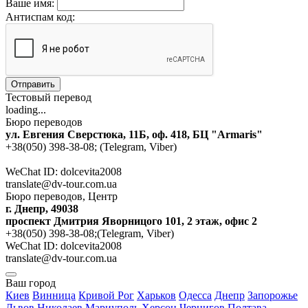
Ваше имя:
Антиспам код:
Отправить
Тестовый перевод
loading...
Бюро переводов
ул. Евгения Сверстюка, 11Б, оф. 418, БЦ "Armaris"
+38(050) 398-38-08; (Telegram, Viber)
WeChat ID: dolcevita2008
translate@dv-tour.com.ua
Бюро переводов, Центр
г. Днепр, 49038
проспект Дмитрия Яворницого 101, 2 этаж, офис 2
+38(050) 398-38-08;(Telegram, Viber)
WeChat ID: dolcevita2008
translate@dv-tour.com.ua
Ваш город
Киев
Винница
Кривой Рог
Харьков
Одесса
Днепр
Запорожье
Львов
Николаев
Мариуполь
Херсон
Чернигов
Полтава