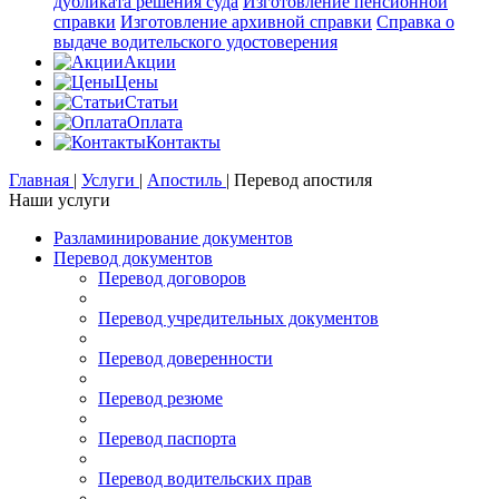
дубликата решения суда
Изготовление пенсионной
справки
Изготовление архивной справки
Справка о
выдаче водительского удостоверения
Акции
Цены
Статьи
Оплата
Контакты
Главная
|
Услуги
|
Апостиль
|
Перевод апостиля
Наши услуги
Разламинирование документов
Перевод документов
Перевод договоров
Перевод учредительных документов
Перевод доверенности
Перевод резюме
Перевод паспорта
Перевод водительских прав