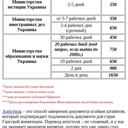
Министерство
2-5 дней
250
юстиции Украины
от 5-7 рабочих дней
350
Министерство
иностранных дел
2-4 рабочих дня
650
Украины
(срочный)
30 рабочих дней
450
20 рабочих дней (под
запрос, если выдан до
750
Министерство
2000г.)
образования и науки
Украины
10 рабочих дней
650
2 дня
900
День в день
1650
*Сроки указаны без учета дня заказа
**цены указаны с учетом наших услуг
***цена не является публичной Офертой
.
****Сроки рассмотрения документов Министерством могут быть увеличены
Апостиль
– это способ заверения документа особым штампом,
который подтверждает подлинность документа для стран
Гаагской конвенции.
Перевод апостиля – не сложный, и у нас
он занимает минимум времени, потому что уже давно стал