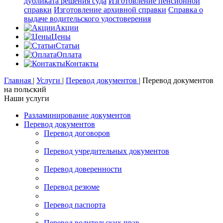
дубликата решения суда
Изготовление пенсионной
справки
Изготовление архивной справки
Справка о
выдаче водительского удостоверения
Акции
Цены
Статьи
Оплата
Контакты
Главная
|
Услуги
|
Перевод документов
|
Перевод документов
на польский
Наши услуги
Разламинирование документов
Перевод документов
Перевод договоров
Перевод учредительных документов
Перевод доверенности
Перевод резюме
Перевод паспорта
Перевод водительских прав