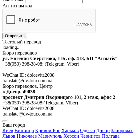
Антиспам код:
Отправить
Тестовый перевод
loading...
Бюро переводов
ул. Евгения Сверстюка, 11Б, оф. 418, БЦ "Armaris"
+38(050) 398-38-08; (Telegram, Viber)
WeChat ID: dolcevita2008
translate@dv-tour.com.ua
Бюро переводов, Центр
г. Днепр, 49038
проспект Дмитрия Яворницого 101, 2 этаж, офис 2
+38(050) 398-38-08;(Telegram, Viber)
WeChat ID: dolcevita2008
translate@dv-tour.com.ua
Ваш город
Киев
Винница
Кривой Рог
Харьков
Одесса
Днепр
Запорожье
Львов
Николаев
Мариуполь
Херсон
Чернигов
Полтава