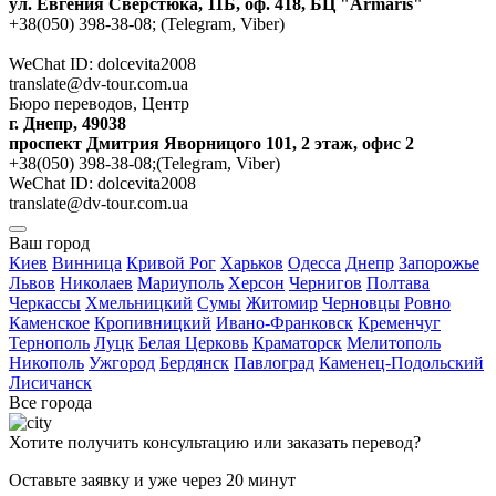
ул. Евгения Сверстюка, 11Б, оф. 418, БЦ "Armaris"
+38(050) 398-38-08; (Telegram, Viber)
WeChat ID: dolcevita2008
translate@dv-tour.com.ua
Бюро переводов, Центр
г. Днепр, 49038
проспект Дмитрия Яворницого 101, 2 этаж, офис 2
+38(050) 398-38-08;(Telegram, Viber)
WeChat ID: dolcevita2008
translate@dv-tour.com.ua
Ваш город
Киев
Винница
Кривой Рог
Харьков
Одесса
Днепр
Запорожье
Львов
Николаев
Мариуполь
Херсон
Чернигов
Полтава
Черкассы
Хмельницкий
Сумы
Житомир
Черновцы
Ровно
Каменское
Кропивницкий
Ивано-Франковск
Кременчуг
Тернополь
Луцк
Белая Церковь
Краматорск
Мелитополь
Никополь
Ужгород
Бердянск
Павлоград
Каменец-Подольский
Лисичанск
Все города
Хотите получить консультацию или заказать перевод?
Оставьте заявку и уже через 20 минут