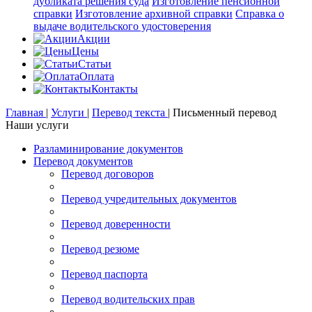
дубликата решения суда
Изготовление пенсионной
справки
Изготовление архивной справки
Справка о
выдаче водительского удостоверения
Акции
Цены
Статьи
Оплата
Контакты
Главная
|
Услуги
|
Перевод текста
|
Письменный перевод
Наши услуги
Разламинирование документов
Перевод документов
Перевод договоров
Перевод учредительных документов
Перевод доверенности
Перевод резюме
Перевод паспорта
Перевод водительских прав