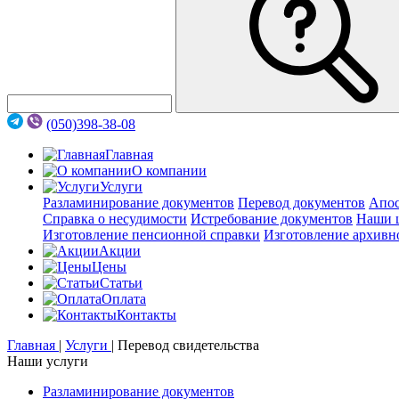
(050)398-38-08
Главная
О компании
Услуги
Разламинирование документов
Перевод документов
Апос
Справка о несудимости
Истребование документов
Наши 
Изготовление пенсионной справки
Изготовление архивн
Акции
Цены
Статьи
Оплата
Контакты
Главная
|
Услуги
|
Перевод свидетельства
Наши услуги
Разламинирование документов