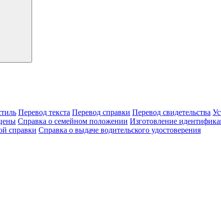
тиль
Перевод текста
Перевод справки
Перевод свидетельства
Ус
цены
Справка о семейном положении
Изготовление идентифика
ой справки
Справка о выдаче водительского удостоверения