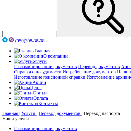
(050)398-38-08
Главная
О компании
Услуги
Разламинирование документов
Перевод документов
Апос
Справка о несудимости
Истребование документов
Наши 
Изготовление пенсионной справки
Изготовление архивн
Акции
Цены
Статьи
Оплата
Контакты
Главная
|
Услуги
|
Перевод документов
|
Перевод паспорта
Наши услуги
Разламинирование документов