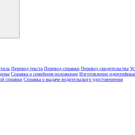
тиль
Перевод текста
Перевод справки
Перевод свидетельства
Ус
цены
Справка о семейном положении
Изготовление идентифика
ой справки
Справка о выдаче водительского удостоверения