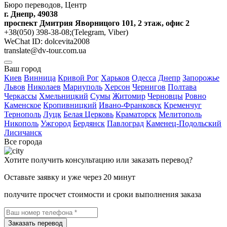
Бюро переводов, Центр
г. Днепр, 49038
проспект Дмитрия Яворницого 101, 2 этаж, офис 2
+38(050) 398-38-08;(Telegram, Viber)
WeChat ID: dolcevita2008
translate@dv-tour.com.ua
Ваш город
Киев
Винница
Кривой Рог
Харьков
Одесса
Днепр
Запорожье
Львов
Николаев
Мариуполь
Херсон
Чернигов
Полтава
Черкассы
Хмельницкий
Сумы
Житомир
Черновцы
Ровно
Каменское
Кропивницкий
Ивано-Франковск
Кременчуг
Тернополь
Луцк
Белая Церковь
Краматорск
Мелитополь
Никополь
Ужгород
Бердянск
Павлоград
Каменец-Подольский
Лисичанск
Все города
Хотите получить консультацию или заказать перевод?
Оставьте заявку и уже через 20 минут
получите просчет стоимости и сроки выполнения заказа
Заказать перевод