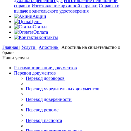
дубликата решения суда
Изготовление пенсионной
справки
Изготовление архивной справки
Справка о
выдаче водительского удостоверения
Акции
Цены
Статьи
Оплата
Контакты
Главная
|
Услуги
|
Апостиль
|
Апостиль на свидетельство о
браке
Наши услуги
Разламинирование документов
Перевод документов
Перевод договоров
Перевод учредительных документов
Перевод доверенности
Перевод резюме
Перевод паспорта
Перевод водительских прав