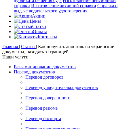
дубликата решения суда
Изготовление пенсионной
справки
Изготовление архивной справки
Справка о
выдаче водительского удостоверения
Акции
Цены
Статьи
Оплата
Контакты
Главная
|
Статьи
|
Как получить апостиль на украинские
документы, находясь за границей
Наши услуги
Разламинирование документов
Перевод документов
Перевод договоров
Перевод учредительных документов
Перевод доверенности
Перевод резюме
Перевод паспорта
Перевод водительских прав