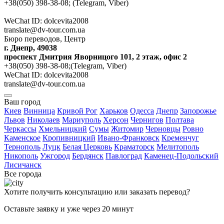
+38(050) 398-38-08; (Telegram, Viber)
WeChat ID: dolcevita2008
translate@dv-tour.com.ua
Бюро переводов, Центр
г. Днепр, 49038
проспект Дмитрия Яворницого 101, 2 этаж, офис 2
+38(050) 398-38-08;(Telegram, Viber)
WeChat ID: dolcevita2008
translate@dv-tour.com.ua
Ваш город
Киев
Винница
Кривой Рог
Харьков
Одесса
Днепр
Запорожье
Львов
Николаев
Мариуполь
Херсон
Чернигов
Полтава
Черкассы
Хмельницкий
Сумы
Житомир
Черновцы
Ровно
Каменское
Кропивницкий
Ивано-Франковск
Кременчуг
Тернополь
Луцк
Белая Церковь
Краматорск
Мелитополь
Никополь
Ужгород
Бердянск
Павлоград
Каменец-Подольский
Лисичанск
Все города
Хотите получить консультацию или заказать перевод?
Оставьте заявку и уже через 20 минут