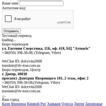
Ваше имя:
Антиспам код:
Отправить
Тестовый перевод
loading...
Бюро переводов
ул. Евгения Сверстюка, 11Б, оф. 418, БЦ "Armaris"
+38(050) 398-38-08; (Telegram, Viber)
WeChat ID: dolcevita2008
translate@dv-tour.com.ua
Бюро переводов, Центр
г. Днепр, 49038
проспект Дмитрия Яворницого 101, 2 этаж, офис 2
+38(050) 398-38-08;(Telegram, Viber)
WeChat ID: dolcevita2008
translate@dv-tour.com.ua
Ваш город
Киев
Винница
Кривой Рог
Харьков
Одесса
Днепр
Запорожье