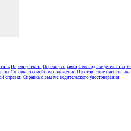
тиль
Перевод текста
Перевод справки
Перевод свидетельства
Ус
цены
Справка о семейном положении
Изготовление идентифика
ой справки
Справка о выдаче водительского удостоверения