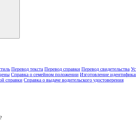
тиль
Перевод текста
Перевод справки
Перевод свидетельства
Ус
цены
Справка о семейном положении
Изготовление идентифика
ой справки
Справка о выдаче водительского удостоверения
?